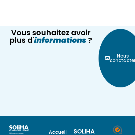
Vous souhaitez avoir
plus d'
informations
?
Nous
conctacte
SOLIHA
Accueil