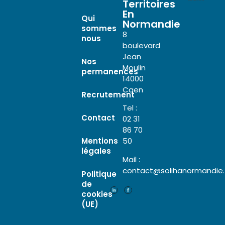
Territoires
En
Qui
Normandie
sommes
8
nous
boulevard
Jean
Nos
Moulin
permanences
14000
Caen
Recrutement
Tel :
Contact
02 31
86 70
Mentions
50
légales
Mail :
contact@solihanormandie.
Politique
de
cookies
(UE)