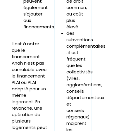
peuvent
de droit
également
commun,
s’ajouter
au coût
aux
plus
financements.
élevé.
des
subventions
Il est à noter
complémentaires
que le
: il est
financement
fréquent
Anah n’est pas
que les
cumulable avec
collectivités
le financement
(villes,
PLAI ou PLAI
agglomérations,
adapté pour un
conseils
même
départementaux
logement. En
et
revanche, une
conseils
opération de
régionaux)
plusieurs
majorent
logements peut
les