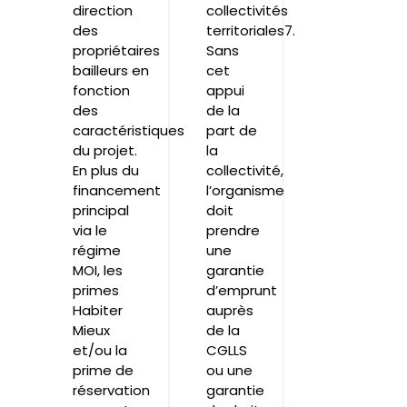
direction
collectivités
des
territoriales7.
propriétaires
Sans
bailleurs en
cet
fonction
appui
des
de la
caractéristiques
part de
du projet.
la
En plus du
collectivité,
financement
l’organisme
principal
doit
via le
prendre
régime
une
MOI, les
garantie
primes
d’emprunt
Habiter
auprès
Mieux
de la
et/ou la
CGLLS
prime de
ou une
réservation
garantie