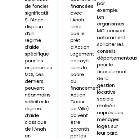
par
de foncier
financées
exemple.
significatif.
avec
Les
Si l’Anah
l’Anah
organismes
dispose
ainsi
MOI peuvent
d’un
que le
notamment
régime
prêt
solliciter les
d’aide
d’Action
conseils
spécifique
Logement
départementaux
pour les
octroyé
pour le
organismes
dans le
financement
MOI, ces
cadre
de la
derniers
du
gestion
peuvent
financement
locative
néanmoins
Action
sociale
solliciter le
Coeur
réalisée
régime
de Ville)
auprès des
d’aide
doivent
ménages
classique
être
logés sur
de l’Anah
garantis
leur parc.
en
par les