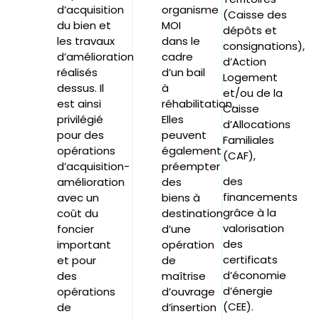
d’acquisition
organisme
(Caisse des
du bien et
MOI
dépôts et
les travaux
dans le
consignations),
d’amélioration
cadre
d’Action
réalisés
d’un bail
Logement
dessus. Il
à
et/ou de la
est ainsi
réhabilitation.
Caisse
privilégié
Elles
d’Allocations
pour des
peuvent
Familiales
opérations
également
(CAF),
d’acquisition-
préempter
des
amélioration
des
financements
avec un
biens à
grâce à la
coût du
destination
valorisation
foncier
d’une
des
important
opération
certificats
et pour
de
d’économie
des
maîtrise
d’énergie
opérations
d’ouvrage
(CEE).
de
d’insertion