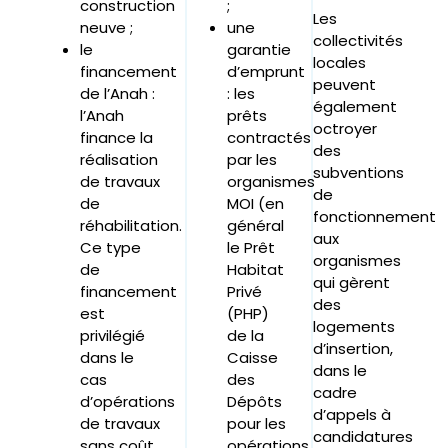
construction
;
Les
neuve ;
une
collectivités
le
garantie
locales
financement
d’emprunt
peuvent
de l’Anah :
: les
également
l’Anah
prêts
octroyer
finance la
contractés
des
réalisation
par les
subventions
de travaux
organismes
de
de
MOI (en
fonctionnement
réhabilitation.
général
aux
Ce type
le Prêt
organismes
de
Habitat
qui gèrent
financement
Privé
des
est
(PHP)
logements
privilégié
de la
d’insertion,
dans le
Caisse
dans le
cas
des
cadre
d’opérations
Dépôts
d’appels à
de travaux
pour les
candidatures
sans coût
opérations