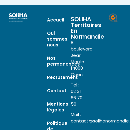
SOLIHA
Accueil
Territoires
En
Qui
Normandie
sommes
8
nous
boulevard
Jean
Nos
Moulin
permanences
14000
Caen
Recrutement
Tel :
Contact
02 31
86 70
Mentions
50
légales
Mail :
contact@solihanormandie.
Politique
de