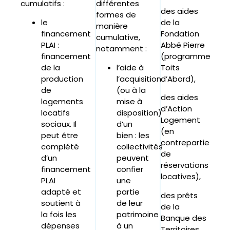
cumulatifs :
différentes
des aides
formes de
le
de la
manière
financement
Fondation
cumulative,
PLAI :
Abbé Pierre
notamment :
financement
(programme
de la
l’aide à
Toits
production
l’acquisition
d’Abord),
de
(ou à la
des aides
logements
mise à
d’Action
locatifs
disposition)
Logement
sociaux. Il
d’un
(en
peut être
bien : les
contrepartie
complété
collectivités
de
d’un
peuvent
réservations
financement
confier
locatives),
PLAI
une
adapté et
partie
des prêts
soutient à
de leur
de la
la fois les
patrimoine
Banque des
dépenses
à un
Territoires