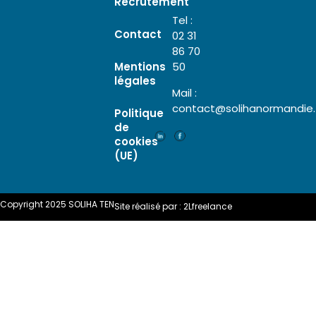
Recrutement
Tel :
Contact
02 31
86 70
Mentions
50
légales
Mail :
contact@solihanormandie.
Politique
de
cookies
(UE)
Copyright 2025 SOLIHA TEN
Site réalisé par :
2Lfreelance