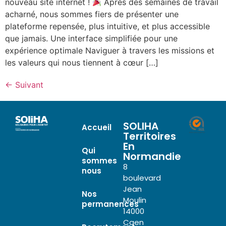
nouveau site internet !
Après des semaines de travail
acharné, nous sommes fiers de présenter une
plateforme repensée, plus intuitive, et plus accessible
que jamais. Une interface simplifiée pour une
expérience optimale Naviguer à travers les missions et
les valeurs qui nous tiennent à cœur […]
←
Suivant
SOLIHA
Accueil
Territoires
En
Qui
Normandie
sommes
8
nous
boulevard
Jean
Nos
Moulin
permanences
14000
Caen